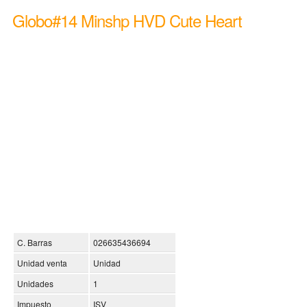
Globo#14 Minshp HVD Cute Heart
C. Barras
026635436694
Unidad venta
Unidad
Unidades
1
Impuesto
ISV