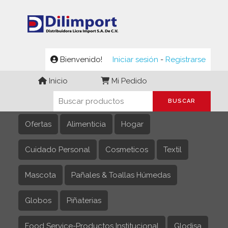
Bienvenido!
Iniciar sesión
-
Registrarse
Inicio
Mi Pedido
Ofertas
Alimenticia
Hogar
Cuidado Personal
Cosmeticos
Textil
Mascota
Pañales & Toallas Húmedas
Globos
Piñaterias
Food Service-Productos Institucional
Glodisa