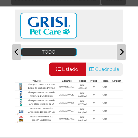
TODO
Listado
Cuadricula
Producto
C. Barras
Código
Precio
Medida
Agregar
Shampoo Gato Consentido
GRC-
7501022107294
0
Caja
Limpieza en Seco 150 ml. (
0729150
Shampoo Perro Consentido
GRC-
7501022107010
0
Caja
500 ml. (24 Und X Caja)
0999000
Shampoo Perro Consentido
GRC-
7501022107201
0
Caja
Anti-Olores 500 ml. (12 U
0720500
Jabon Perro Consentido
GRC-
7501022107027
0
Caja
Antiseptico 100 grs. (25 Un
0914000
Jabon de Perro PPT 100
GRC-
7501022107034
0
Caja
grs. (25 Und X Caja)
0942100