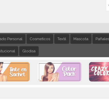
ado Personal
Cosmeticos
Textil
Mascota
Pañale
itucional
Glodisa