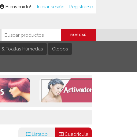
Bienvenido!
Iniciar sesión
-
Registrarse
s & Toallas Húmedas
Globos
Listado
Cuadricula