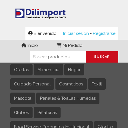
Bienvenido!
Iniciar sesión
-
Registrarse
Inicio
Mi Pedido
Ofertas
Alimenticia
Hogar
Cuidado Personal
Cosmeticos
Textil
Mascota
Pañales & Toallas Húmedas
Globos
Piñaterias
Food Service-Productos Institucional
Glodisa