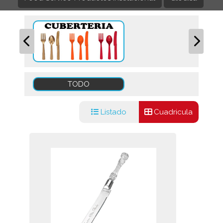
TODO
Listado
Cuadricula