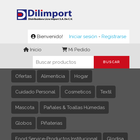
Bienvenido!
Iniciar sesión
-
Registrarse
Inicio
Mi Pedido
Ofertas
Alimenticia
Hogar
Cuidado Personal
Cosmeticos
Textil
Mascota
Pañales & Toallas Húmedas
Globos
Piñaterias
Food Service-Productos Institucional
Glodisa