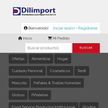
Bienvenido!
Iniciar sesión
-
Registrarse
Inicio
Mi Pedido
Ofertas
Alimenticia
Hogar
Cuidado Personal
Cosmeticos
Textil
Mascota
Pañales & Toallas Húmedas
Globos
Piñaterias
Food Service-Productos Institucional
Glodisa