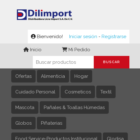
Bienvenido!
Iniciar sesión
-
Registrarse
Inicio
Mi Pedido
Ofertas
Alimenticia
Hogar
Cuidado Personal
Cosmeticos
Textil
Mascota
Pañales & Toallas Húmedas
Globos
Piñaterias
Food Service-Productos Institucional
Glodisa