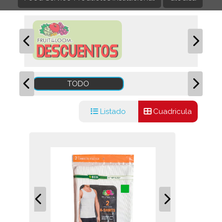
TODO
Listado
Cuadricula