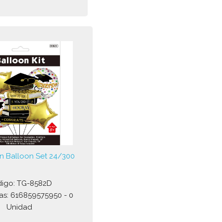
n Balloon Set 24/300
igo: TG-8582D
as: 616859575950 - 0
Unidad