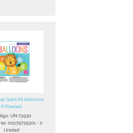
al Giant Kit (Adornos
P/Fiestas)
igo: UN-73930
ras: 011179739301 - 0
Unidad