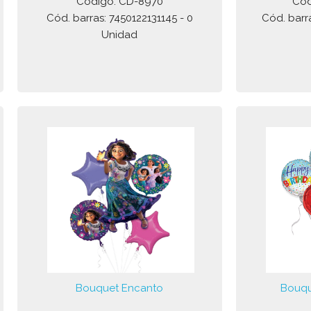
Código: CD-8970
Cód
Cód. barras: 7450122131145 - 0
Cód. barr
Unidad
Bouquet Encanto
Bouqu