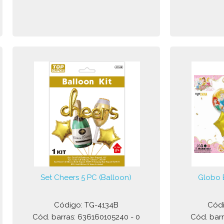
Set Cheers 5 PC (Balloon)
Globo 
Código: TG-4134B
Códi
Cód. barras: 636160105240 - 0
Cód. barr