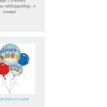
igo: CV-40663
as: 026635406635 - 0
Unidad
et Balloon Letter