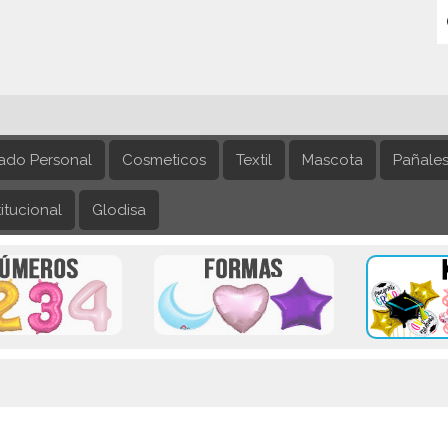
ado Personal
Cosmeticos
Textil
Mascota
Pañale
itucional
Glodisa