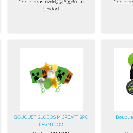
Cód. barras: 026635463560 - 0
Cód. barr
Unidad
BOUQUET GLOBOS MICREAFT 8PC
Bouquet
FPGMTBQ8